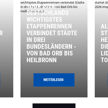
TOUR 2026:
DEUTSCHLANDS
WICHTIGSTES
ETAPPENRENNEN
AL
R
VERBINDET STÄDTE
ST
IN DREI
HE
BUNDESLÄNDERN -
DI
VON BAD ORB BIS
LI
HEILBRONN
TO
WEITERLESEN