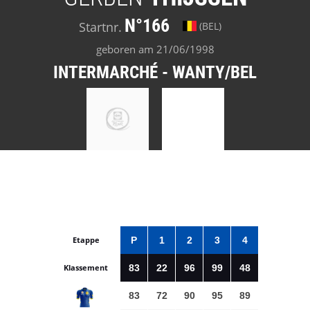
N°166
Startnr.
(BEL)
geboren am 21/06/1998
INTERMARCHÉ - WANTY/BEL
Etappe
P
1
2
3
4
Klassement
83
22
96
99
48
83
72
90
95
89