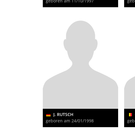
geboren am 11/10/1997
geb
J. RUTSCH
geboren am 24/01/1998
geb