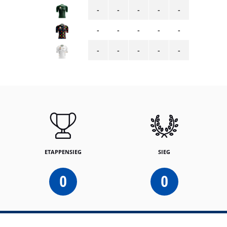
-
-
-
-
-
-
-
-
-
-
-
-
-
-
-
ETAPPENSIEG
SIEG
0
0