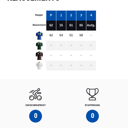
Etappe
P
1
2
3
4
Klassement
62
15
61
65
Aufg.
62
54
51
58
-
-
-
-
-
-
-
-
-
-
-
-
-
-
-
-
ZWISCHENSPRINT
ETAPPENSIEG
0
0