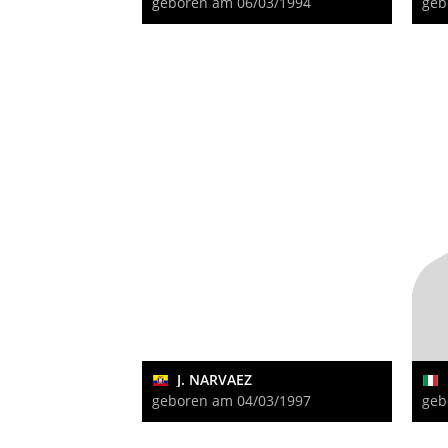
geboren am 06/03/1994
geb
J. NARVAEZ
geboren am 04/03/1997
geb