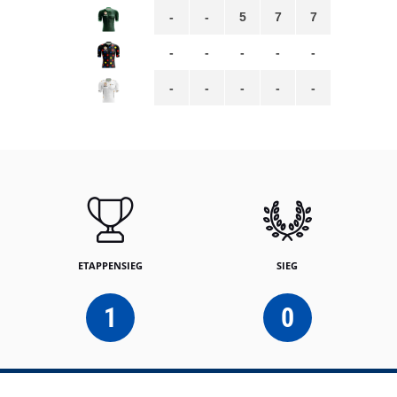
-
-
5
7
7
-
-
-
-
-
-
-
-
-
-
ETAPPENSIEG
SIEG
1
0