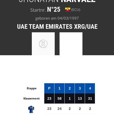
N°25
Startnr.
(ECU)
geboren am 04/03/1997
UAE TEAM EMIRATES XRG/UAE
Etappe
P
1
2
3
4
Klassement
23
58
1
13
31
23
24
2
2
2